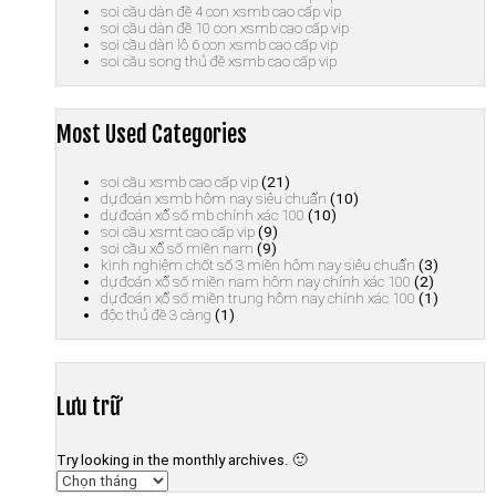
soi cầu dàn đề 4 con xsmb cao cấp vip
soi cầu dàn đề 10 con xsmb cao cấp vip
soi cầu dàn lô 6 con xsmb cao cấp vip
soi cầu song thủ đề xsmb cao cấp vip
Most Used Categories
soi cầu xsmb cao cấp vip
(21)
dự đoán xsmb hôm nay siêu chuẩn
(10)
dự đoán xổ số mb chính xác 100
(10)
soi cầu xsmt cao cấp vip
(9)
soi cầu xổ số miền nam
(9)
kinh nghiệm chốt số 3 miền hôm nay siêu chuẩn
(3)
dự đoán xổ số miền nam hôm nay chính xác 100
(2)
dự đoán xổ số miền trung hôm nay chính xác 100
(1)
độc thủ đề 3 càng
(1)
Lưu trữ
Try looking in the monthly archives. 🙂
Lưu
trữ