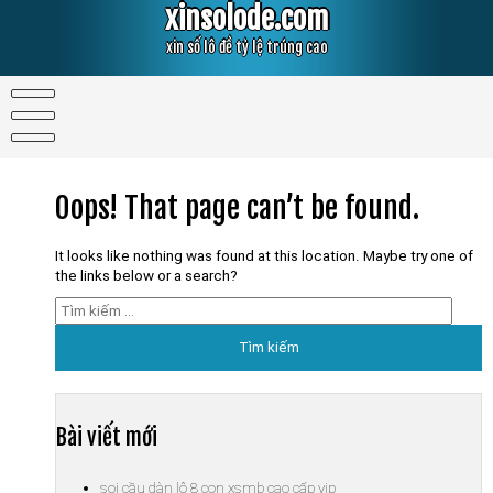
Skip
xinsolode.com
to
content
xin số lô đề tỷ lệ trúng cao
Oops! That page can’t be found.
It looks like nothing was found at this location. Maybe try one of
the links below or a search?
Tìm
kiếm
cho:
Bài viết mới
soi cầu dàn lô 8 con xsmb cao cấp vip