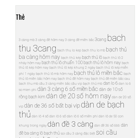
Thẻ
bach
3cang
3 càng mb
3 càng đề hôm nay
3 càng đề miền bắc
thu 3cang
bạch thủ
bach thu lo kep
bach thu lo mb
ba càng hôm nay
bạch thủ lô
bạch thủ kép
bạch thủ lô 2
bạch thủ lô chuẩn 100
bạch thủ lô hôm nay
nháy hôm nay
bạch
thủ lô kép hôm nay
bạch thủ lô kép khung 2 ngày
bạch thủ lô kép miễn
bạch thủ lô miền bắc
phí 1 ngày
bạch thủ lô mb hôm nay
bạch
thủ lô miền bắc hôm nay
bạch thủ đề hôm nay
bạch thủ đề miền bắc
cau
dan lo 6
bach thu mb
cầu 3 càng miền bắc
cầu vip bạch thủ mb
dan lo 6
dàn 3 càng 6 số miền bắc
dàn de 10 số
so mien phi
dàn de 20 số hôm nay
rồng bạch kim
dàn de 20 số
dàn de bạch
dàn de 36 số bất bại vip
vip
thủ
dàn lô 4 số
dàn lô 6 số
dàn lô 6 số miền phí
dàn lô de 50 con
dàn đề 3 càng
dàn
khung trong ngày
dàn đề 36 số 666
soi cầu
đề ba càng
lô bạch thủ
soi cầu 3 càng đặc biệt