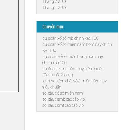
Tháng 2 2026
Tháng 1 2026
Chuyên mục
dự đoán xổ số mb chính xác 100
dự đoán xổ số miền nam hôm nay chính
xác 100
dự đoán xổ số miền trung hôm nay
chính xác 100
dự đoán xsmb hôm nay siêu chuẩn
độc thủ đề 3 càng
kinh nghiệm chốt số 3 miền hôm nay
siêu chuẩn
soi cầu xổ số miền nam
soi cầu xsmb cao cấp vip
soi cầu xsmt cao cấp vip