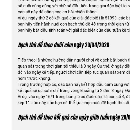
số cuối cùng cùng với chữ số đầu tiên trong giải đặc biệt lại
con số này để nâng cao cơ hội chiến thắng.
Ví dụ, ngày thứ 2 có kết quả của giải đặc biệt là 51993, các b
bạn hãy tiến hành nuôi con bạch thủ đề
43
trong thời gian t
bạn hãy bắt đầu tính toán với giải đặc biệt của đầu tuần kế ti
Bạch thủ đề theo đuôi câm
ngày 20/04/2026
Tiếp theo là những hướng dẫn người chơi về cách bắt bạch t
quan sát trong thời gian tối thiểu là 3 ngày. Cụ thể, ở ngày 
đó, vào ngày kế tiếp, người chơi cần tiếp tục quan sát xem 
hôm trước không.
Trong trường hợp có, các bạn hãy kết hợp đầu câm cùng với 
kết quả sẽ có sớm chỉ trong vòng khoảng từ 2 đến 3 ngày. Đâ
Ví dụ, vào ngày 16/1 trong bảng lô có đuôi câm là con số 4, đ
kép
11
. Lúc này, các bạn có thể lựa chọn nuôi đề bạch thủ số
Bạch thủ đề theo kết quả của ngày giữa tuần
ngày 20/