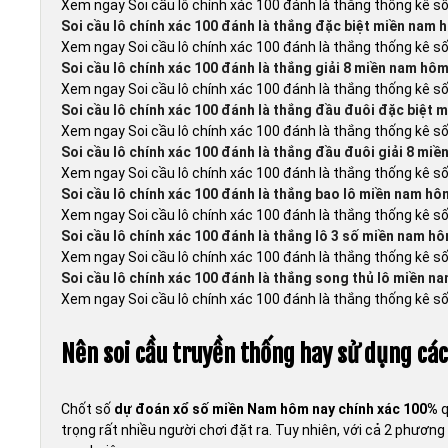
Xem ngay Soi cầu lô chính xác 100 đánh là thắng thống kê 
Soi cầu lô chính xác 100 đánh là thắng đặc biệt miền nam 
Xem ngay Soi cầu lô chính xác 100 đánh là thắng thống kê 
Soi cầu lô chính xác 100 đánh là thắng giải 8 miền nam hô
Xem ngay Soi cầu lô chính xác 100 đánh là thắng thống kê 
Soi cầu lô chính xác 100 đánh là thắng đầu đuôi đặc biệt
Xem ngay Soi cầu lô chính xác 100 đánh là thắng thống kê 
Soi cầu lô chính xác 100 đánh là thắng đầu đuôi giải 8 mi
Xem ngay Soi cầu lô chính xác 100 đánh là thắng thống kê 
Soi cầu lô chính xác 100 đánh là thắng bao lô miền nam hô
Xem ngay Soi cầu lô chính xác 100 đánh là thắng thống kê 
Soi cầu lô chính xác 100 đánh là thắng lô 3 số miền nam h
Xem ngay Soi cầu lô chính xác 100 đánh là thắng thống kê 
Soi cầu lô chính xác 100 đánh là thắng song thủ lô miền n
Xem ngay Soi cầu lô chính xác 100 đánh là thắng thống kê 
Nên soi cầu truyền thống hay sử dụng c
Chốt số
dự đoán xổ số miền Nam hôm nay chính xác 100%
q
trọng rất nhiều người chơi đặt ra. Tuy nhiên, với cả 2 phươn