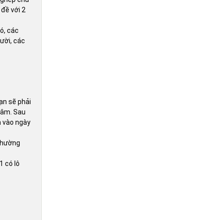
 đề với 2
đó, các
ười, các
ạn sẽ phải
 câm. Sau
n vào ngày
 thường
1 có lô