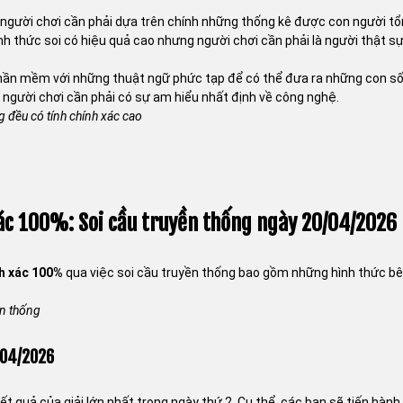
, người chơi cần phải dựa trên chính những thống kê được con người t
nh thức soi có hiệu quả cao nhưng người chơi cần phải là người thật sự
 phần mềm với những thuật ngữ phức tạp để có thể đưa ra những con số
n, người chơi cần phải có sự am hiểu nhất định về công nghệ.
 đều có tính chính xác cao
ác 100%: Soi cầu truyền thống ngày 20/04/2026
h xác 100%
qua việc soi cầu truyền thống bao gồm những hình thức bê
ền thống
/04/2026
t quả của giải lớn nhất trong ngày thứ 2. Cụ thể, các bạn sẽ tiến hàn