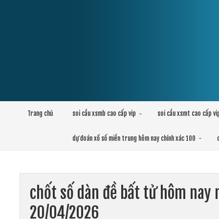
Skip
to
content
Trang chủ
soi cầu xsmb cao cấp vip
soi cầu xsmt cao cấp vi
dự đoán xổ số miền trung hôm nay chính xác 100
chốt số dàn đề bất tử hôm nay 
20/04/2026