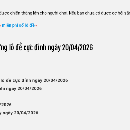
được chiến thắng lớn cho người chơi. Nếu bạn chưa có được cơ hội s
»
miễn phí số lô đề
«
ởng lô đề cực đỉnh ngày 20/04/2026
 lô đề cực đỉnh ngày 20/04/2026
phí ngày 20/04/2026
4/2026
y ngày 20/04/2026