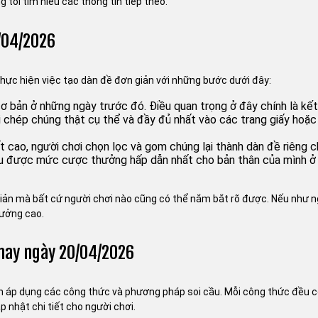
 tôi tìm hiểu các thông tin tiếp theo.
/04/2026
thực hiện việc tạo dàn đề đơn giản với những bước dưới đây:
cơ bản ở những ngày trước đó. Điều quan trọng ở đây chính là kế
hi chép chúng thật cụ thể và đầy đủ nhất vào các trang giấy hoặc
t cao, người chơi chọn lọc và gom chúng lại thành dàn đề riêng 
thu được mức cược thưởng hấp dẫn nhất cho bản thân của mình ở
iản mà bất cứ người chơi nào cũng có thể nắm bắt rõ được. Nếu như n
hưởng cao.
 nay ngày 20/04/2026
ền áp dụng các công thức và phương pháp soi cầu. Mỗi công thức đều 
p nhật chi tiết cho người chơi.