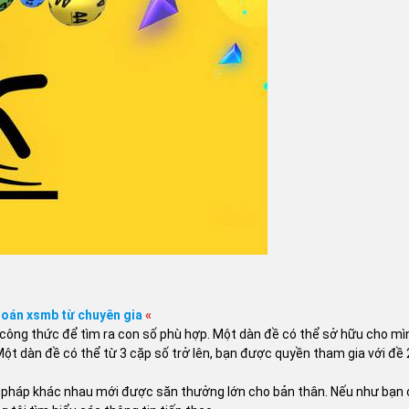
oán xsmb từ chuyên gia
«
công thức để tìm ra con số phù hợp. Một dàn đề có thể sở hữu cho mì
ột dàn đề có thể từ 3 cặp số trở lên, bạn được quyền tham gia với đề 
g pháp khác nhau mới được săn thưởng lớn cho bản thân. Nếu như bạn 