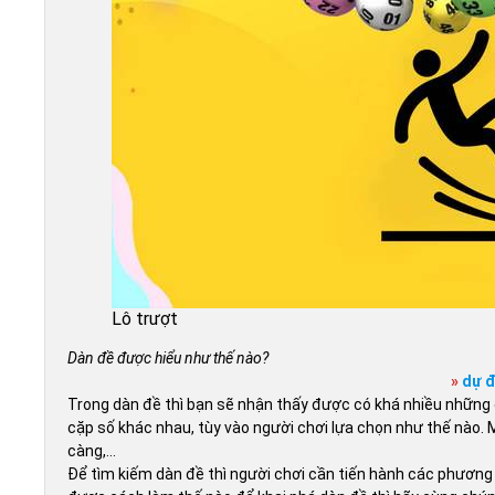
Lô trượt
Dàn đề được hiểu như thế nào?
»
dự đ
Trong dàn đề thì bạn sẽ nhận thấy được có khá nhiều những 
cặp số khác nhau, tùy vào người chơi lựa chọn như thế nào. M
càng,…
Để tìm kiếm dàn đề thì người chơi cần tiến hành các phươn