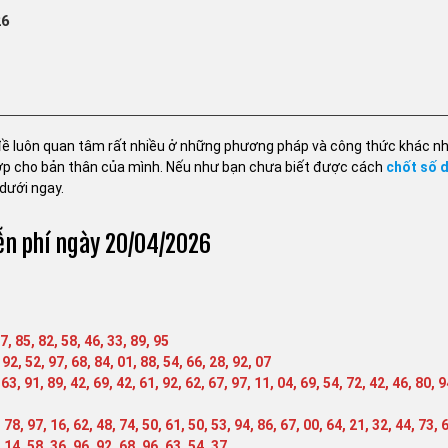
26
ô đề luôn quan tâm rất nhiều ở những phương pháp và công thức khác n
ợp cho bản thân của mình. Nếu như bạn chưa biết được cách
chốt số 
 dưới ngay.
ễn phí ngày 20/04/2026
7, 85, 82, 58, 46, 33, 89, 95
 92, 52, 97, 68, 84, 01, 88, 54, 66, 28, 92, 07
 63, 91, 89, 42, 69, 42, 61, 92, 62, 67, 97, 11, 04, 69, 54, 72, 42, 46, 80, 9
 78, 97, 16, 62, 48, 74, 50, 61, 50, 53, 94, 86, 67, 00, 64, 21, 32, 44, 73, 
, 14, 58, 36, 96, 92, 68, 96, 63, 54, 37