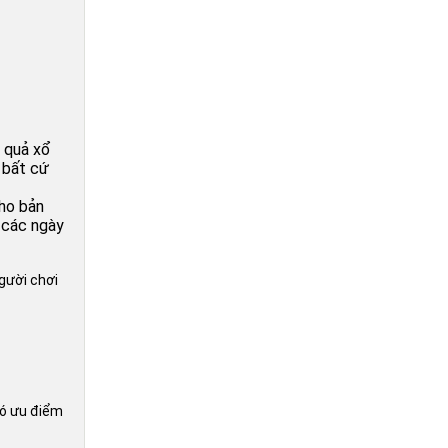
t quả xổ
 bất cứ
cho bản
 các ngày
gười chơi
có ưu điểm