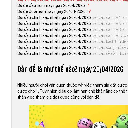
Số đề đầu hôm nay ngày 20/04/2026 :
1
Số đề đuôi hôm nay ngày 20/04/2026 :
7
Soi cầu chính xác nhất ngày 20/04/2026 :
soi cầu dàn đề 4 co
Soi cầu chính xác nhất ngày 20/04/2026 :
soi cầu dàn đề 6 co
Soi cầu chính xác nhất ngày 20/04/2026 :
soi cầu dàn đề 8 co
Soi cầu chính xác nhất ngày 20/04/2026 :
soi cầu dàn đề 10 c
Soi cầu chính xác nhất ngày 20/04/2026 :
soi cầu bạch thủ đề
Soi cầu chính xác nhất ngày 20/04/2026 :
soi cầu song thủ đề
Soi cầu chính xác nhất ngày 20/04/2026 :
soi cầu đề đầu đuôi
Dàn đề là như thế nào? ngày 20/04/2026
Nhiều người chơi vẫn quen thuộc với việc tham gia đặt cược 
cược cho 1. Tuy nhiên điều đó làm hạn chế khả năng có thể 
thân việc tham gia đặt cược cùng với dàn đề.