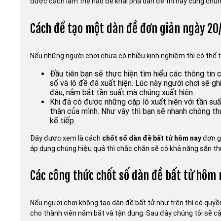
được cách làm thế nào để khai phá dàn đề thì hãy cùng chúng
Cách để tạo một dàn đề đơn giản ngày 20
Nếu những người chơi chưa có nhiều kinh nghiệm thì có thể 
Đầu tiên bạn sẽ thực hiện tìm hiểu các thông tin 
số và lô đề đã xuất hiện. Lúc này người chơi sẽ g
đâu, nắm bắt tần suất mà chúng xuất hiện.
Khi đã có được những cặp lô xuất hiện với tần suấ
thân của mình. Như vậy thì bạn sẽ nhanh chóng 
kế tiếp.
Đây được xem là cách
chốt số dàn đề bất tử hôm nay
đơn g
áp dụng chúng hiệu quả thì chắc chắn sẽ có khả năng săn t
Các công thức chốt số dàn đề bất tử hôm
Nếu người chơi không tạo dàn đề bất tử như trên thì có quy
cho thành viên nắm bắt và tận dụng. Sau đây chúng tôi sẽ cậ