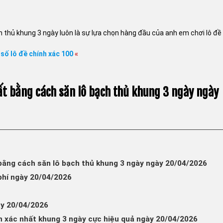
 thủ khung 3 ngày luôn là sự lựa chọn hàng đầu của anh em chơi lô đề 
 số lô đề chính xác 100
«
ất bằng cách săn lô bạch thủ khung 3 ngày ngày
bằng cách săn lô bạch thủ khung 3 ngày ngày 20/04/2026
phí ngày 20/04/2026
ày 20/04/2026
 xác nhất khung 3 ngày cực hiệu quả ngày 20/04/2026