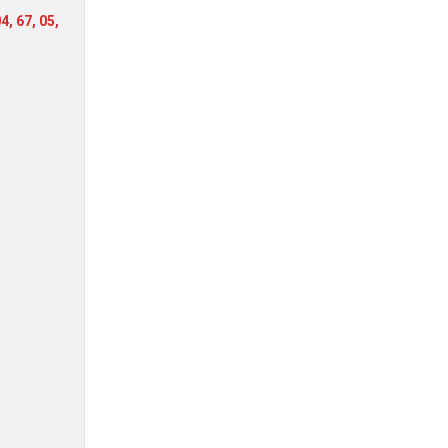
04, 67, 05,