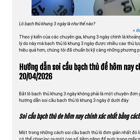
Lô bạch thủ khung 3 ngày là như thế nào?
»
d
Theo ý kiến của các chuyên gia, khung 3 ngày chính là khoảng
lý do này mà bạch thủ lô khung 3 ngày được nhiều cao thủ lự
hiệu quả hơn, chúng tôi đã chuẩn bị kỹ càng những phương ph
Hướng dẫn soi cầu bạch thủ đề hôm nay c
20/04/2026
Bắt lô bạch thủ khung 3 ngày không phải là một chuyện đơn g
hướng dẫn soi cầu bạch thủ lô khung 3 ngày ở dưới đây:
Soi cầu bạch thủ de hôm nay chính xác nhất bằng cách
Một trong những cách soi cầu bạch thủ lô đơn giản nhất đó l
có thể chọn lọc ra một con số tiềm năng để nuôi trong mấy n