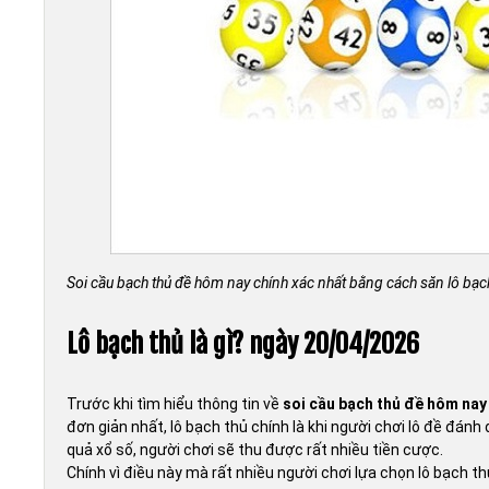
Soi cầu bạch thủ đề hôm nay chính xác nhất bằng cách săn lô bạ
Lô bạch thủ là gì? ngày 20/04/2026
Trước khi tìm hiểu thông tin về
soi cầu bạch thủ đề hôm nay
đơn giản nhất, lô bạch thủ chính là khi người chơi lô đề đánh d
quả xổ số, người chơi sẽ thu được rất nhiều tiền cược.
Chính vì điều này mà rất nhiều người chơi lựa chọn lô bạch t