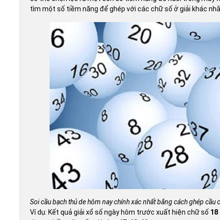
tìm một số tiềm năng để ghép với các chữ số ở giải khác nh
Soi cầu bạch thủ de hôm nay chính xác nhất bằng cách ghép cầu c
Ví dụ: Kết quả giải xổ số ngày hôm trước xuất hiện chữ số
18