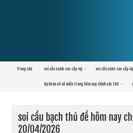
Skip
to
content
Trang chủ
soi cầu xsmb cao cấp vip
soi cầu xsmt cao cấp vi
dự đoán xổ số miền trung hôm nay chính xác 100
soi cầu bạch thủ đề hôm nay ch
20/04/2026