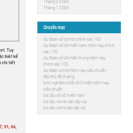
Tháng 2 2026
Tháng 1 2026
Chuyên mục
dự đoán xổ số mb chính xác 100
dự đoán xổ số miền nam hôm nay chính
ượt. Tuy
xác 100
ặc biệt kể
dự đoán xổ số miền trung hôm nay
chi tiết
chính xác 100
dự đoán xsmb hôm nay siêu chuẩn
độc thủ đề 3 càng
kinh nghiệm chốt số 3 miền hôm nay
siêu chuẩn
soi cầu xổ số miền nam
soi cầu xsmb cao cấp vip
soi cầu xsmt cao cấp vip
7, 91, 66,