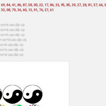
 69, 84, 41, 86, 87, 58, 00, 23, 17, 86, 32, 95, 85, 39, 27, 28, 81, 57, 66, 
, 33, 08, 79, 36, 60, 13, 91, 76, 27, 61
n xsmb cao cấp vip
n xsmb cao cấp vip
n xsmb cao cấp vip
on xsmb cao cấp vip
 xsmb cao cấp vip
 xsmb cao cấp vip
 xsmb cao cấp vip