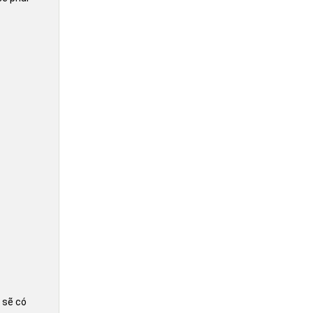
n sẽ có