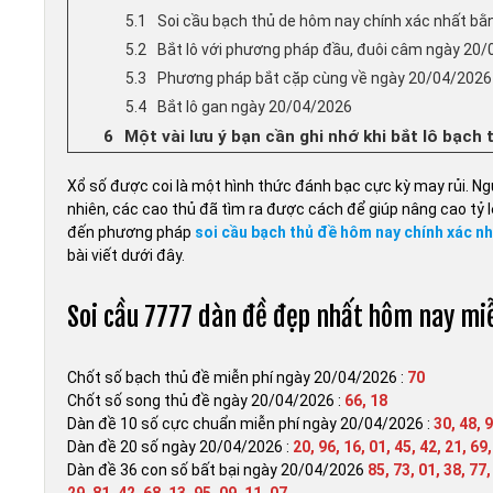
Soi cầu bạch thủ de hôm nay chính xác nhất bằ
Bắt lô với phương pháp đầu, đuôi câm ngày 20
Phương pháp bắt cặp cùng về ngày 20/04/2026
Bắt lô gan ngày 20/04/2026
Một vài lưu ý bạn cần ghi nhớ khi bắt lô bạc
Xổ số được coi là một hình thức đánh bạc cực kỳ may rủi. Ngư
nhiên, các cao thủ đã tìm ra được cách để giúp nâng cao tỷ l
đến phương pháp
soi cầu bạch thủ đề hôm nay chính xác n
bài viết dưới đây.
Soi cầu 7777 dàn đề đẹp nhất hôm nay mi
Chốt số bạch thủ đề miễn phí ngày 20/04/2026 :
70
Chốt số song thủ đề ngày 20/04/2026 :
66, 18
Dàn đề 10 số cực chuẩn miễn phí ngày 20/04/2026 :
30, 48, 9
Dàn đề 20 số ngày 20/04/2026 :
20, 96, 16, 01, 45, 42, 21, 69,
Dàn đề 36 con số bất bại ngày 20/04/2026
85, 73, 01, 38, 77,
29, 81, 42, 68, 13, 95, 09, 11, 07