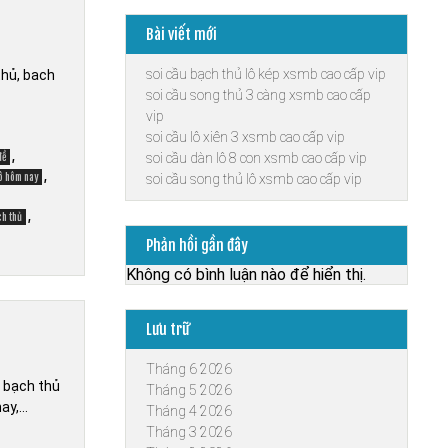
Bài viết mới
soi cầu bạch thủ lô kép xsmb cao cấp vip
 thủ, bach
soi cầu song thủ 3 càng xsmb cao cấp
vip
soi cầu lô xiên 3 xsmb cao cấp vip
,
soi cầu dàn lô 8 con xsmb cao cấp vip
đề
,
lô hôm nay
soi cầu song thủ lô xsmb cao cấp vip
,
ch thủ
Phản hồi gần đây
Không có bình luận nào để hiển thị.
Lưu trữ
Tháng 6 2026
, bạch thủ
Tháng 5 2026
nay,…
Tháng 4 2026
Tháng 3 2026