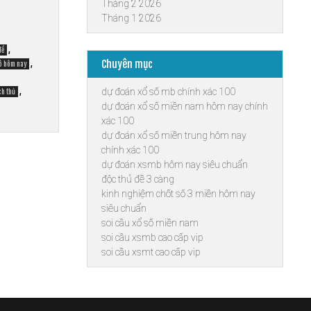
Tháng 2 2026
Tháng 1 2026
,
đề
Chuyên mục
,
lô hôm nay
,
dự đoán xổ số mb chính xác 100
ch thủ
dự đoán xổ số miền nam hôm nay chính
xác 100
dự đoán xổ số miền trung hôm nay
chính xác 100
dự đoán xsmb hôm nay siêu chuẩn
độc thủ đề 3 càng
kinh nghiệm chốt số 3 miền hôm nay
siêu chuẩn
soi cầu xổ số miền nam
soi cầu xsmb cao cấp vip
soi cầu xsmt cao cấp vip