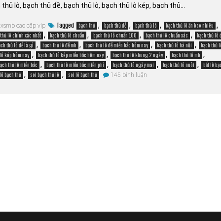
 thủ lô, bạch thủ đề, bạch thủ lô, bạch thủ lô kép, bạch thủ…
Tagged
,
,
,
,
 xsmb cao cấp vip
bạch thủ
bạch thủ đề
bạch thủ lô
bạch thủ lô ăn bao nhiêu
,
,
,
,
thủ lô chính xác nhất
bạch thủ lô chuẩn
bạch thủ lô chuẩn 100
bạch thủ lô chuẩn xác
bạch thủ lô 
,
,
,
,
ch thủ lô đề là gì
bạch thủ lô đề mb
bạch thủ lô đề miền bắc hôm nay
bạch thủ lô hà nội
bạch thủ 
,
,
,
,
 lô kép hôm nay
bạch thủ lô kép miền bắc hôm nay
bạch thủ lô khung 2 ngày
bạch thủ lô mb
,
,
,
,
ạch thủ lô miền bắc
bạch thủ lô miền bắc miễn phí
bạch thủ lô ngày mai
bạch thủ lô nuôi
bắt lô bạ
ở
,
,
145 bình luận
lô bạch thủ
soi bạch thủ lô
soi lô bạch thủ
soi
cầu
song
thủ
lô
xsmb
cao
cấp
vip