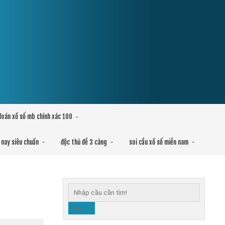
đoán xổ số mb chính xác 100
 nay siêu chuẩn
độc thủ đề 3 càng
soi cầu xổ số miền nam
Search