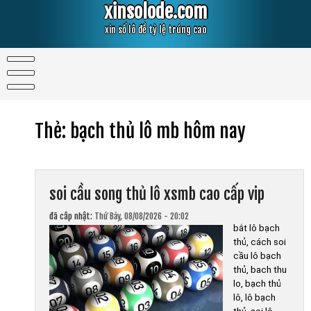
Skip
xinsolode.com
to
content
xin số lô đề tỷ lệ trúng cao
Thẻ:
bạch thủ lô mb hôm nay
soi cầu song thủ lô xsmb cao cấp vip
đã câp nhật:
Thứ Bảy, 08/08/2026 - 20:02
bắt lô bạch
thủ, cách soi
cầu lô bạch
thủ, bach thu
lo, bạch thủ
lô, lô bạch