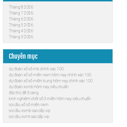
Tháng 8 2026
Tháng 7 2026
Tháng 6 2026
Tháng 5 2026
Tháng 4 2026
Tháng 3 2026
Chuyên mục
dự đoán xổ số mb chính xác 100
dự đoán xổ số miền nam hôm nay chính xác 100
dự đoán xổ số miền trung hôm nay chính xác 100
dự đoán xsmb hôm nay siêu chuẩn
độc thủ đề 3 càng
kinh nghiệm chốt số 3 miền hôm nay siêu chuẩn
soi cầu xổ số miền nam
soi cầu xsmb cao cấp vip
soi cầu xsmt cao cấp vip