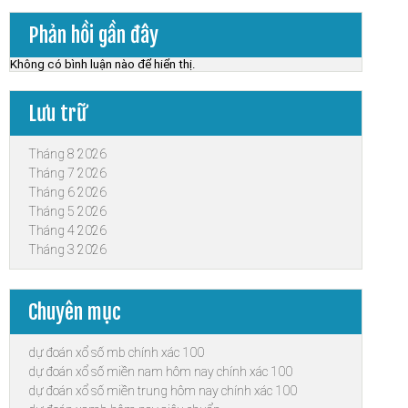
Phản hồi gần đây
Không có bình luận nào để hiển thị.
Lưu trữ
Tháng 8 2026
Tháng 7 2026
Tháng 6 2026
Tháng 5 2026
Tháng 4 2026
Tháng 3 2026
Chuyên mục
dự đoán xổ số mb chính xác 100
dự đoán xổ số miền nam hôm nay chính xác 100
dự đoán xổ số miền trung hôm nay chính xác 100