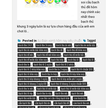
soi cầu bạch
thủ đề hôm
nay chính xác
nhất theo
bạch thủ
khung 3 ngày luôn là sự lựa chọn hàng đầu của anh em
chơi lô…
Tagged
Posted in
dự đoán xsmb hôm nay siêu chuẩn
,
,
,
,
bach thu 247
bach thu 3cang
bach thu de mb
bạch thủ de miền bắc
,
,
,
bạch thủ de miền bắc hôm nay
bach thu đề
bạch thủ đề hôm nay
,
,
,
bạch thủ đề mb
bạch thủ đề mb hôm nay
bạch thủ đề miền bắc
,
,
,
,
bạch thủ đề miền bắc hôm nay
bạch thủ kép
bach thủ lô
bạch thủ lô
,
,
,
bach thu lo
bạch thủ lô 2 ngày
bạch thủ lô 2 nháy
,
,
,
bạch thủ lô 2 nháy hôm nay
bach thu lo 3 ngay
bạch thủ lô chuẩn 100
,
,
,
bạch thủ lô hôm nay
bach thu lo kep
bạch thủ lô kép hôm nay
,
,
bạch thủ lô kép khung 2 ngày
bạch thủ lô kép miễn phí 1 ngày
,
,
bạch thủ lô khung 2 ngày 88
bạch thủ lô khung 3 ngày chuẩn 100
,
,
,
bach thu lo mb
bạch thủ lô miền bắc
bạch thủ lô miền bắc hôm nay
,
,
,
,
bạch thủ lô vip
bach thu lo vip
bach thu mb
bạch thủ mb
,
,
,
bạch thủ miền bắc
cao thủ soi cầu rồng bạch kim
cau bach thu
,
,
,
,
cầu bạch thủ
cầu bạch thủ de
cầu bạch thủ đề
cau bach thu mb
,
,
,