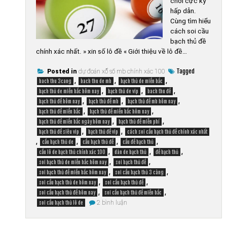
chơi cực kỳ
hấp dẫn.
Cùng tìm hiểu
cách soi cầu
bạch thủ đề
chính xác nhất. » xin số lô đề « Giới thiệu về lô đề…
Tagged
Posted in
dự đoán xổ số mb chính xác 100
,
,
,
bach thu 3cang
bach thu de mb
bạch thủ de miền bắc
,
,
,
bạch thủ de miền bắc hôm nay
bạch thủ de vip
bach thu đề
,
,
,
bạch thủ đề hôm nay
bạch thủ đề mb
bạch thủ đề mb hôm nay
,
,
bạch thủ đề miền bắc
bạch thủ đề miền bắc hôm nay
,
,
bạch thủ đề miền bắc ngày hôm nay
bạch thủ đề miễn phí
,
,
bạch thủ đề siêu vip
bạch thủ đề vip
cách soi cầu bạch thủ đề chính xác nhất
,
,
,
,
cầu bạch thủ de
cầu bạch thủ đề
cầu đề bạch thủ
,
,
,
cầu lô de bạch thủ chính xác 100
dàn de bạch thủ
đề bạch thủ
,
,
soi bạch thủ de miền bắc hôm nay
soi bạch thủ đề
,
,
soi bạch thủ đề miền bắc hôm nay
soi cầu bạch thủ 3 càng
,
,
soi cầu bạch thủ de hôm nay
soi cầu bạch thủ đề
,
,
soi cầu bạch thủ đề hôm nay
soi cầu bạch thủ đề miền bắc
ở
2 bình luận
soi cầu bạch thủ lô de
cách
soi
cầu