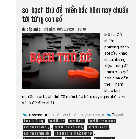
thủ
đề
soi bạch thủ đề miền bắc hôm nay chuẩn
hôm
nay
tới từng con số
giúp
bạn
vào
đã câp nhật:
Thứ Năm, 06/08/2026 - 19:30
bờ
Mô tả: Có
ăn
toàn
nhiều
phương pháp
soi cầu khác
nhau nhưng
việc trúng đề
chưa bao giờ
đơn giản đến
thế. Tham
khảo kinh
nghiệm soi bạch thủ đề miền bắc hôm nay ngay nhé! » xin
số lô đề đẹp nhất…
Tagged
Posted in
dự đoán xsmb hôm nay siêu chuẩn
,
,
,
,
bach thu 3cang
bach thu de
bạch thu de
bach thu de hom nay
,
,
,
bạch thủ de hôm nay
bạch thủ de la giải mấy
bach thu de mb
,
,
bạch thủ de miền bắc
bach thủ de miền bắc hôm nay