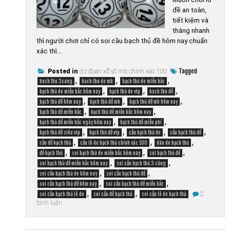
đề an toàn,
tiết kiệm và
thắng nhanh
thì người chơi chỉ có soi cầu bạch thủ đề hôm nay chuẩn
xác thì…
Tagged
Posted in
dự đoán xổ số mb chính xác 100
,
,
,
bach thu 3cang
bach thu de mb
bạch thủ de miền bắc
,
,
,
bạch thủ de miền bắc hôm nay
bạch thủ de vip
bach thu đề
,
,
,
bạch thủ đề hôm nay
bạch thủ đề mb
bạch thủ đề mb hôm nay
,
,
bạch thủ đề miền bắc
bạch thủ đề miền bắc hôm nay
,
,
bạch thủ đề miền bắc ngày hôm nay
bạch thủ đề miễn phí
,
,
,
,
bạch thủ đề siêu vip
bạch thủ đề vip
cầu bạch thủ de
cầu bạch thủ đề
,
,
,
cầu đề bạch thủ
cầu lô de bạch thủ chính xác 100
dàn de bạch thủ
,
,
,
đề bạch thủ
soi bạch thủ de miền bắc hôm nay
soi bạch thủ đề
,
,
soi bạch thủ đề miền bắc hôm nay
soi cầu bạch thủ 3 càng
,
,
soi cầu bạch thủ de hôm nay
soi cầu bạch thủ đề
,
,
soi cầu bạch thủ đề hôm nay
soi cầu bạch thủ đề miền bắc
,
,
2
soi cầu bạch thủ lô de
soi cầu đề bạch thủ
soi cầu lô de bạch thủ
ở
bình luận
soi
cầu
bạch