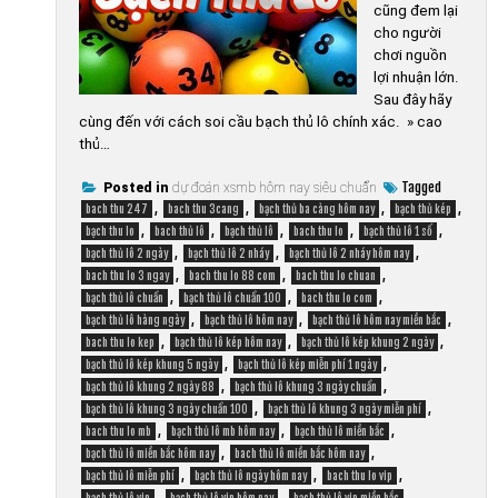
cũng đem lại
cho người
chơi nguồn
lợi nhuận lớn.
Sau đây hãy
cùng đến với cách soi cầu bạch thủ lô chính xác. » cao
thủ…
Tagged
Posted in
dự đoán xsmb hôm nay siêu chuẩn
,
,
,
,
bach thu 247
bach thu 3cang
bạch thủ ba càng hôm nay
bạch thủ kép
,
,
,
,
,
bạch thu lo
bach thủ lô
bạch thủ lô
bach thu lo
bạch thủ lô 1 số
,
,
,
bạch thủ lô 2 ngày
bạch thủ lô 2 nháy
bạch thủ lô 2 nháy hôm nay
,
,
,
bach thu lo 3 ngay
bach thu lo 88 com
bach thu lo chuan
,
,
,
bạch thủ lô chuẩn
bạch thủ lô chuẩn 100
bach thu lo com
,
,
,
bạch thủ lô hàng ngày
bạch thủ lô hôm nay
bạch thủ lô hôm nay miền bắc
,
,
,
bach thu lo kep
bạch thủ lô kép hôm nay
bạch thủ lô kép khung 2 ngày
,
,
bạch thủ lô kép khung 5 ngày
bạch thủ lô kép miễn phí 1 ngày
,
,
bạch thủ lô khung 2 ngày 88
bạch thủ lô khung 3 ngày chuẩn
,
,
bạch thủ lô khung 3 ngày chuẩn 100
bạch thủ lô khung 3 ngày miễn phí
,
,
,
bach thu lo mb
bạch thủ lô mb hôm nay
bạch thủ lô miền bắc
,
,
bạch thủ lô miền bắc hôm nay
bach thủ lô miền bắc hôm nay
,
,
,
bạch thủ lô miễn phí
bạch thủ lô ngày hôm nay
bach thu lo vip
,
,
,