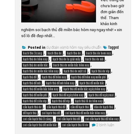
chưa bao giờ
đơn giản đến
thế. Tham
khảo kinh
nghiệm soi bạch thủ đề miền bắc hôm nay ngay nhé! » xin
số lô đề đẹp nhất…
Tagged
Posted in
dự đoán xsmb hôm nay siêu chuẩn
,
,
,
,
bach thu 3cang
bach thu de
bạch thu de
bach thu de hom nay
,
,
,
bạch thủ de hôm nay
bạch thủ de la giải mấy
bach thu de mb
,
,
bạch thủ de miền bắc
bach thủ de miền bắc hôm nay
,
,
,
bạch thủ de miền bắc hôm nay
bạch thủ de một số
bạch thủ de vip
,
,
,
bạch thủ đề
bạch thủ đề hôm nay
bạch thủ đề hôm nay miễn phí
,
,
,
bạch thủ đề mb
bạch thủ đề mb hôm nay
bạch thủ đề miền bắc
,
,
bạch thủ đề miền bắc hôm nay
bạch thủ đề miền bắc ngày hôm nay
,
,
,
bạch thủ đề miễn phí
bạch thủ đề ngày hôm nay
bạch thủ đề ngày mai
,
,
,
bạch thủ đề siêu vip
bạch thủ đề vip
bạch thủ lô de hôm nay
,
,
,
,
cầu bạch thủ de
cầu bạch thủ đề
cầu đề bạch thủ
dàn de bạch thủ
,
,
,
đề bạch thủ
soi bạch thủ đề
soi bạch thủ đề miền bắc hôm nay
,
,
,
soi cầu bạch thủ 3 càng
soi cầu bạch thủ đề
soi cầu bạch thủ đề hôm nay
ở
,
2 bình luận
soi cầu bạch thủ đề miền bắc
soi cầu bạch thủ lô de
soi
bạch