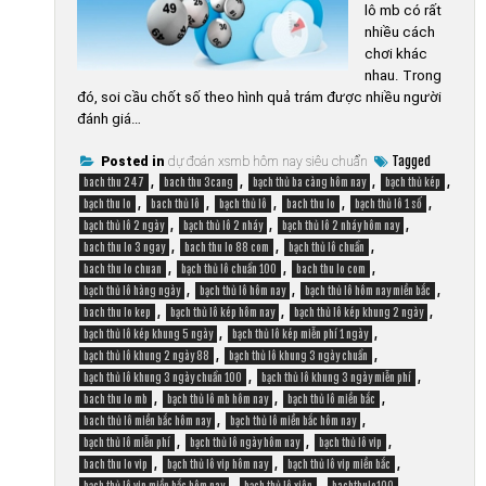
lô mb có rất
nhiều cách
chơi khác
nhau. Trong
đó, soi cầu chốt số theo hình quả trám được nhiều người
đánh giá…
Tagged
Posted in
dự đoán xsmb hôm nay siêu chuẩn
,
,
,
,
bach thu 247
bach thu 3cang
bạch thủ ba càng hôm nay
bạch thủ kép
,
,
,
,
,
bạch thu lo
bach thủ lô
bạch thủ lô
bach thu lo
bạch thủ lô 1 số
,
,
,
bạch thủ lô 2 ngày
bạch thủ lô 2 nháy
bạch thủ lô 2 nháy hôm nay
,
,
,
bach thu lo 3 ngay
bach thu lo 88 com
bạch thủ lô chuẩn
,
,
,
bach thu lo chuan
bạch thủ lô chuẩn 100
bach thu lo com
,
,
,
bạch thủ lô hàng ngày
bạch thủ lô hôm nay
bạch thủ lô hôm nay miền bắc
,
,
,
bach thu lo kep
bạch thủ lô kép hôm nay
bạch thủ lô kép khung 2 ngày
,
,
bạch thủ lô kép khung 5 ngày
bạch thủ lô kép miễn phí 1 ngày
,
,
bạch thủ lô khung 2 ngày 88
bạch thủ lô khung 3 ngày chuẩn
,
,
bạch thủ lô khung 3 ngày chuẩn 100
bạch thủ lô khung 3 ngày miễn phí
,
,
,
bach thu lo mb
bạch thủ lô mb hôm nay
bạch thủ lô miền bắc
,
,
bach thủ lô miền bắc hôm nay
bạch thủ lô miền bắc hôm nay
,
,
,
bạch thủ lô miễn phí
bạch thủ lô ngày hôm nay
bạch thủ lô vip
,
,
,
bach thu lo vip
bạch thủ lô vip hôm nay
bạch thủ lô vip miền bắc
,
,
,