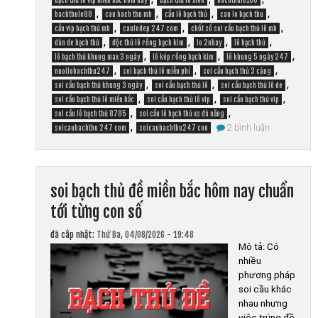
bạch thủ lô vip miền bắc hôm nay
bạch thủ lô xiên
bachthulo100
,
,
,
,
bachthulo88
cau bach thu mb
cầu lô bạch thủ
cau lo bạch thu
,
,
,
cầu vip bạch thủ mb
caulodep 247 com
chốt số soi cầu bạch thủ lô mb
,
,
,
,
dàn de bạch thủ
độc thủ lô rồng bạch kim
lo 2nhay
lô bạch thủ
,
,
,
lô bạch thủ khung max 3 ngày
lô kép rồng bạch kim
lô khung 5 ngày 247
,
,
,
nuoilobachthu247
soi bạch thủ lô miễn phí
soi cầu bạch thủ 3 càng
,
,
,
soi cầu bạch thủ khung 3 ngày
soi cầu bạch thủ lô
soi cầu bạch thủ lô de
,
,
,
soi cầu bạch thủ lô miền bắc
soi cầu bạch thủ lô vip
soi cầu bạch thủ vip
,
,
soi cầu lô bạch thủ 8785
soi cầu lô bạch thủ xs đà nẵng
ở
,
2 bình luận
soicaubachthu 247 com
soicaubachthu247 con
chốt
số
soi
cầu
bạch
thủ
soi bạch thủ đề miền bắc hôm nay chuẩn
lô
mb
tới từng con số
sẽ
về
đã câp nhật:
Thứ Ba, 04/08/2026 - 19:48
lớn
mỗi
Mô tả: Có
ngày
nhiều
nhé
phương pháp
soi cầu khác
nhau nhưng
việc trúng đề