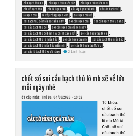
,
,
,
câu bạch thủ mb
cầu bạch thủ miền bắc
cầu bạch thủ miền nam
,
,
,
,
cầu đề bạch thủ
cầu lô bạch thủ
cầu vip bạch thủ mb
dàn de bạch thủ
,
,
,
lô bạch thủ
lô kép rồng bạch kim
soi bạch thủ đề
,
,
,
soi bạch thủ đề miền bắc hôm nay
soi cầu bạch thủ
soi cầu bạch thủ 3 càng
,
,
soi cầu bạch thủ đề
soi cầu bạch thủ đề hôm nay
,
,
soi cầu bạch thủ đề hôm nay chính xác nhất
soi cầu bạch thủ lô de
,
,
,
soi cầu bạch thủ lô miền bắc
soi cầu bạch thủ mb
soi cầu bạch thủ miền bắc
,
,
soi cầu bạch thủ miền bắc miễn phí
soi cầu lô bạch thủ 8785
ở
2 bình luận
soi cầu lô bạch thủ xs đà nẵng
soi
cầu
bạch
thủ
đề
hôm
chốt số soi cầu bạch thủ lô mb sẽ về lớn
nay
chính
mỗi ngày nhé
xác
nhất
đã câp nhật:
Thứ Ba, 04/08/2026 - 19:52
chốt
là
Từ khóa:
sẽ
chốt số soi
về
cầu bạch thủ
lô mb Mô tả:
Chốt số soi
cầu bạch thủ