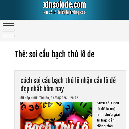
Skip
xinsolode.com
to
content
xin số lô đề tỷ lệ trúng cao
Thẻ:
soi cầu bạch thủ lô de
cách soi cầu bạch thủ lô nhận cầu lô đề
đẹp nhất hôm nay
đã câp nhật:
Thứ Ba, 04/08/2026 - 20:22
Miêu tả: Chơi
lô đề là một
hình thức giải
trí hấp dẫn
đồng thời