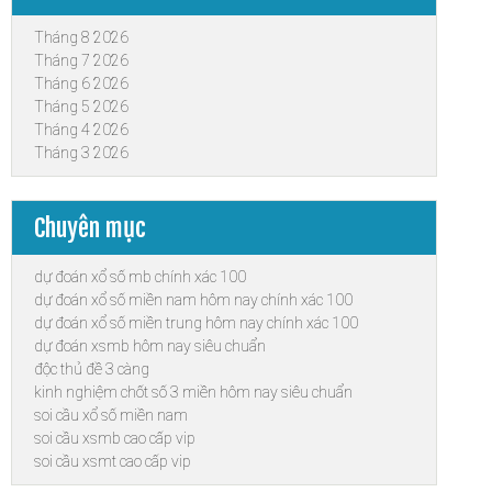
Tháng 8 2026
Tháng 7 2026
Tháng 6 2026
Tháng 5 2026
Tháng 4 2026
Tháng 3 2026
Chuyên mục
dự đoán xổ số mb chính xác 100
dự đoán xổ số miền nam hôm nay chính xác 100
dự đoán xổ số miền trung hôm nay chính xác 100
dự đoán xsmb hôm nay siêu chuẩn
độc thủ đề 3 càng
kinh nghiệm chốt số 3 miền hôm nay siêu chuẩn
soi cầu xổ số miền nam
soi cầu xsmb cao cấp vip
soi cầu xsmt cao cấp vip