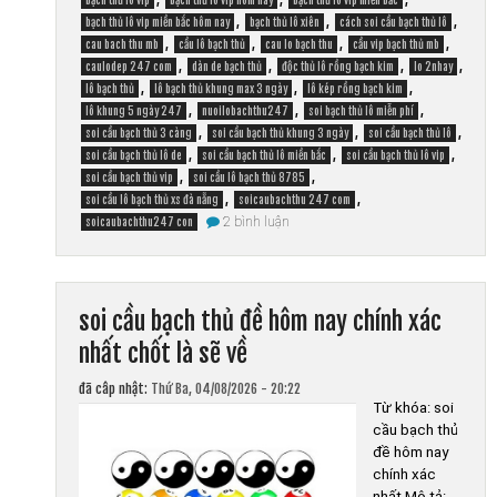
bạch thủ lô vip
bạch thủ lô vip hôm nay
bạch thủ lô vip miền bắc
,
,
,
bạch thủ lô vip miền bắc hôm nay
bạch thủ lô xiên
cách soi cầu bạch thủ lô
,
,
,
,
cau bach thu mb
cầu lô bạch thủ
cau lo bạch thu
cầu vip bạch thủ mb
,
,
,
,
caulodep 247 com
dàn de bạch thủ
độc thủ lô rồng bạch kim
lo 2nhay
,
,
,
lô bạch thủ
lô bạch thủ khung max 3 ngày
lô kép rồng bạch kim
,
,
,
lô khung 5 ngày 247
nuoilobachthu247
soi bạch thủ lô miễn phí
,
,
,
soi cầu bạch thủ 3 càng
soi cầu bạch thủ khung 3 ngày
soi cầu bạch thủ lô
,
,
,
soi cầu bạch thủ lô de
soi cầu bạch thủ lô miền bắc
soi cầu bạch thủ lô vip
,
,
soi cầu bạch thủ vip
soi cầu lô bạch thủ 8785
,
,
soi cầu lô bạch thủ xs đà nẵng
soicaubachthu 247 com
ở
2 bình luận
soicaubachthu247 con
cách
soi
cầu
bạch
thủ
lô
soi cầu bạch thủ đề hôm nay chính xác
nhận
cầu
nhất chốt là sẽ về
lô
đề
đã câp nhật:
Thứ Ba, 04/08/2026 - 20:22
đẹp
nhất
Từ khóa: soi
hôm
cầu bạch thủ
nay
đề hôm nay
chính xác
nhất Mô tả: