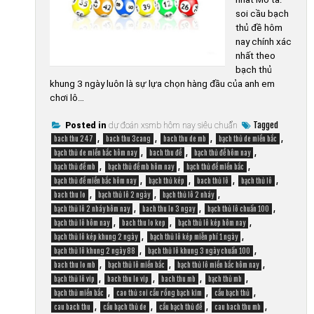
soi cầu bạch
thủ đề hôm
nay chính xác
nhất theo
bạch thủ
khung 3 ngày luôn là sự lựa chọn hàng đầu của anh em
chơi lô…
Tagged
Posted in
dự đoán xsmb hôm nay siêu chuẩn
,
,
,
,
bach thu 247
bach thu 3cang
bach thu de mb
bạch thủ de miền bắc
,
,
,
bạch thủ de miền bắc hôm nay
bach thu đề
bạch thủ đề hôm nay
,
,
,
bạch thủ đề mb
bạch thủ đề mb hôm nay
bạch thủ đề miền bắc
,
,
,
,
bạch thủ đề miền bắc hôm nay
bạch thủ kép
bach thủ lô
bạch thủ lô
,
,
,
bach thu lo
bạch thủ lô 2 ngày
bạch thủ lô 2 nháy
,
,
,
bạch thủ lô 2 nháy hôm nay
bach thu lo 3 ngay
bạch thủ lô chuẩn 100
,
,
,
bạch thủ lô hôm nay
bach thu lo kep
bạch thủ lô kép hôm nay
,
,
bạch thủ lô kép khung 2 ngày
bạch thủ lô kép miễn phí 1 ngày
,
,
bạch thủ lô khung 2 ngày 88
bạch thủ lô khung 3 ngày chuẩn 100
,
,
,
bach thu lo mb
bạch thủ lô miền bắc
bạch thủ lô miền bắc hôm nay
,
,
,
,
bạch thủ lô vip
bach thu lo vip
bach thu mb
bạch thủ mb
,
,
,
bạch thủ miền bắc
cao thủ soi cầu rồng bạch kim
cầu bạch thủ
,
,
,
,
cau bach thu
cầu bạch thủ de
cầu bạch thủ đề
cau bach thu mb