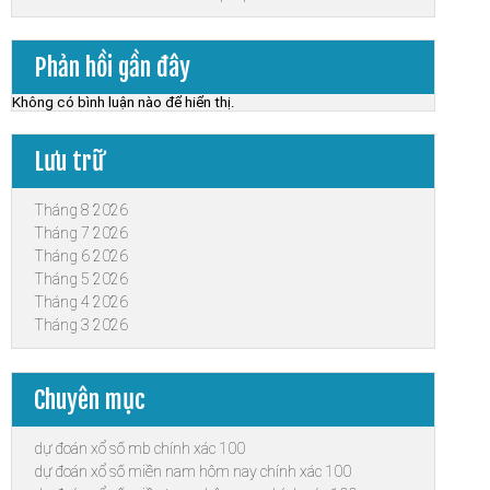
Phản hồi gần đây
Không có bình luận nào để hiển thị.
Lưu trữ
Tháng 8 2026
Tháng 7 2026
Tháng 6 2026
Tháng 5 2026
Tháng 4 2026
Tháng 3 2026
Chuyên mục
dự đoán xổ số mb chính xác 100
dự đoán xổ số miền nam hôm nay chính xác 100