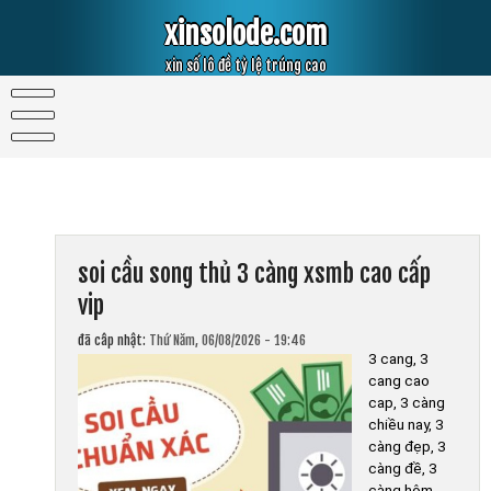
Skip
to
xinsolode.com
content
xin số lô đề tỷ lệ trúng cao
soi cầu song thủ 3 càng xsmb cao cấp
vip
đã câp nhật:
Thứ Năm, 06/08/2026 - 19:46
3 cang, 3
cang cao
cap, 3 càng
chiều nay, 3
càng đẹp, 3
càng đề, 3
càng hôm