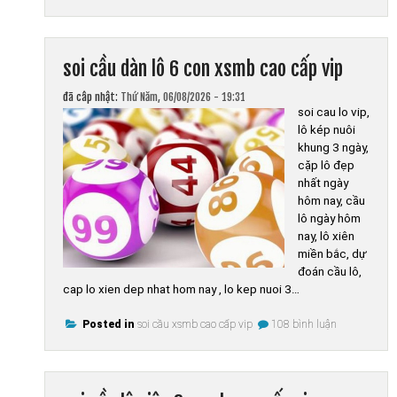
soi
cầu
lô
xiên
2
soi cầu dàn lô 6 con xsmb cao cấp vip
xsmb
cao
cấp
đã câp nhật:
Thứ Năm, 06/08/2026 - 19:31
vip
soi cau lo vip,
lô kép nuôi
khung 3 ngày,
cặp lô đẹp
nhất ngày
hôm nay, cầu
lô ngày hôm
nay, lô xiên
miền bắc, dự
đoán cầu lô,
cap lo xien dep nhat hom nay , lo kep nuoi 3…
ở
Posted in
soi cầu xsmb cao cấp vip
108 bình luận
soi
cầu
dàn
lô
6
con