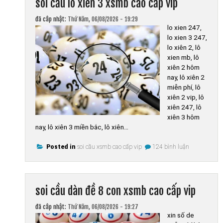
soi cầu lô xiên 3 xsmb cao cấp vip
xsmb
cao
đã câp nhật:
Thứ Năm, 06/08/2026 - 19:29
cấp
lo xien 247,
vip
lo xien 3 247,
lo xiên 2, lô
xien mb, lô
xiên 2 hôm
nay, lô xiên 2
miễn phí, lô
xiên 2 vip, lô
xiên 247, lô
xiên 3 hôm
nay, lô xiên 3 miền bắc, lô xiên…
ở
Posted in
soi cầu xsmb cao cấp vip
124 bình luận
soi
cầu
lô
xiên
3
soi cầu dàn đề 8 con xsmb cao cấp vip
xsmb
cao
cấp
đã câp nhật:
Thứ Năm, 06/08/2026 - 19:27
vip
xin số de