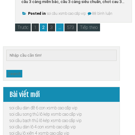
cầu 3 càng miền bắc, cầu 3 càng siêu chuẩn, chot cau 3…
ở
Posted in
soi cầu xsmb cao cấp vip
88 bình luận
soi
cầu
Phân
bạch
Trước
1
2
3
…
573
Tiếp theo
thủ
trang
3
càng
bài
xsmb
cao
viết
cấp
vip
Search
Bài viết mới
soi cầu dàn đề 6 con xsmb cao cấp vip
soi cầu song thủ lô kép xsmb cao cấp vip
soi cầu bạch thủ lô kép xsmb cao cấp vip
soi cầu dàn lô 4 con xsmb cao cấp vip
soi cầu lô xiên 4 xsmb cao cấp vip