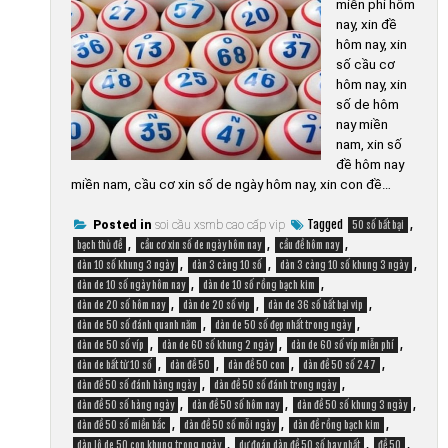
miễn phí hôm
nay, xin đề
hôm nay, xin
số cầu cơ
hôm nay, xin
số de hôm
nay miền
nam, xin số
đề hôm nay
miền nam, cầu cơ xin số de ngày hôm nay, xin con đề…
Tagged
,
Posted in
soi cầu xsmb cao cấp vip
50 số bất bại
,
,
,
bạch thủ đề
cầu cơ xin số de ngày hôm nay
cầu đề hôm nay
,
,
,
dàn 10 số khung 3 ngày
dàn 3 càng 10 số
dàn 3 càng 10 số khung 3 ngày
,
,
dàn de 10 số ngày hôm nay
dàn de 10 số rồng bạch kim
,
,
,
dàn de 20 số hôm nay
dàn de 20 số vip
dàn de 36 số bất bại vip
,
,
dàn de 50 số đánh quanh năm
dàn de 50 số đẹp nhất trong ngày
,
,
,
dàn de 50 số víp
dàn de 60 số khung 2 ngày
dàn de 60 số víp miễn phí
,
,
,
,
dàn de bất tử 10 số
dàn đề 50
dàn đề 50 con
dàn đề 50 số 247
,
,
dàn đề 50 số đánh hàng ngày
dàn đề 50 số đánh trong ngày
,
,
,
dàn đề 50 số hàng ngày
dàn đề 50 số hôm nay
dàn đề 50 số khung 3 ngày
,
,
,
dàn đề 50 số miền bắc
dàn đề 50 số mỗi ngày
dàn đề rồng bạch kim
,
,
,
dàn lô de 50 con khung trong ngày
dự đoán dàn đề 50 số hay nhất
đề 50